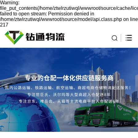
Warning:
file_put_contents(/home/ztwlrzutiwql/wwwroot/source/cache/li
failed to open stream: Permission denied in
/home/ztwlrzutiwql/wwwroot/source/model/api.class.php on line
217